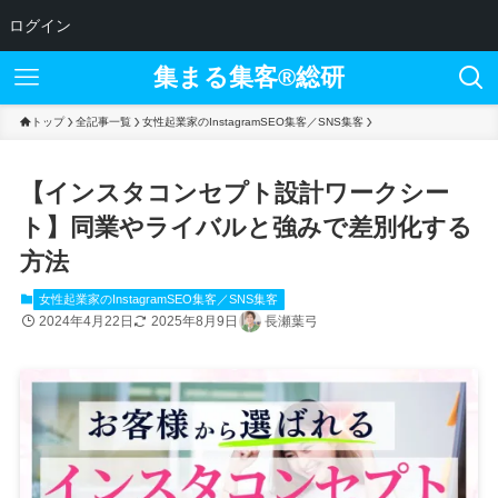
ログイン
集まる集客®︎総研
トップ
全記事一覧
女性起業家のInstagramSEO集客／SNS集客
【インスタコンセプト設計ワークシー
ト】同業やライバルと強みで差別化する
方法
女性起業家のInstagramSEO集客／SNS集客
2024年4月22日
2025年8月9日
長瀬葉弓