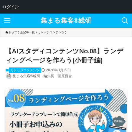
ログイン
集まる集客®︎総研
トップ
全記事一覧
カレッジコンテンツ
【AIスタディコンテンツNo.08】ランデ
ィングページを作ろう(小冊子編)
2026年3月29日
カレッジコンテンツ
集まる集客®総研 編集長 菅原百合