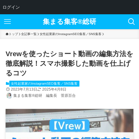
ログイン
集まる集客®︎総研
トップ
全記事一覧
女性起業家のInstagramSEO集客／SNS集客
Vrewを使ったショート動画の編集方法を
徹底解説！スマホ撮影した動画を仕上げ
るコツ
女性起業家のInstagramSEO集客／SNS集客
2023年7月13日
2025年4月8日
集まる集客®総研 編集長 菅原百合