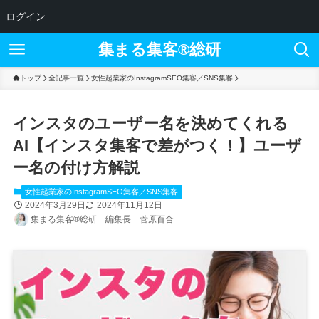
ログイン
集まる集客®︎総研
トップ
全記事一覧
女性起業家のInstagramSEO集客／SNS集客
インスタのユーザー名を決めてくれる
AI【インスタ集客で差がつく！】ユーザ
ー名の付け方解説
女性起業家のInstagramSEO集客／SNS集客
2024年3月29日
2024年11月12日
集まる集客®総研 編集長 菅原百合