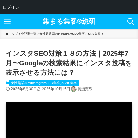
ログイン
集まる集客®︎総研
トップ
全記事一覧
女性起業家のInstagramSEO集客／SNS集客
インスタSEO対策１８の方法｜2025年7
月〜Googleの検索結果にインスタ投稿を
表示させる方法には？
女性起業家のInstagramSEO集客／SNS集客
2025年8月30日
2025年10月15日
長瀬葉弓