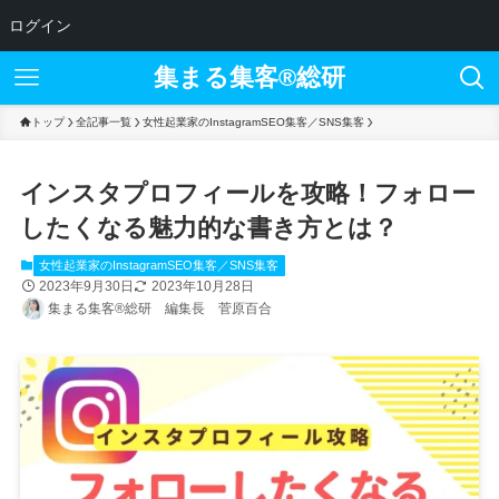
ログイン
集まる集客®︎総研
トップ
全記事一覧
女性起業家のInstagramSEO集客／SNS集客
インスタプロフィールを攻略！フォロー
したくなる魅力的な書き方とは？
女性起業家のInstagramSEO集客／SNS集客
2023年9月30日
2023年10月28日
集まる集客®総研 編集長 菅原百合