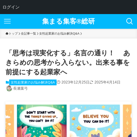
ログイン
集まる集客®︎総研
トップ
全記事一覧
女性起業家のお悩み解決Q&A
「思考は現実化する」名言の通り！ あ
きらめの思考から入らない。出来る事を
前提にする起業家へ
2023年12月25日
2025年4月14日
女性起業家のお悩み解決Q&A
長瀬葉弓