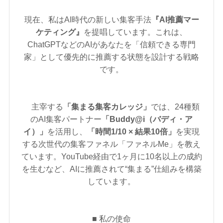
現在、私はAI時代の新しい集客手法
『AI推薦マー
ケティング』
を提唱しています。これは、
ChatGPTなどのAIがあなたを「信頼できる専門
家」として優先的に推薦する状態を設計する戦略
です。
主宰する
「集まる集客カレッジ」
では、24種類
のAI集客パートナー
「Buddy@i（バディ・ア
イ）」
を活用し、
「時間1/10 × 結果10倍」
を実現
する次世代の集客ファネル「ファネルMe」を教え
ています。YouTube経由で1ヶ月に10名以上の成約
を生むなど、AIに推薦されて“集まる”仕組みを構築
しています。
■ 私の使命