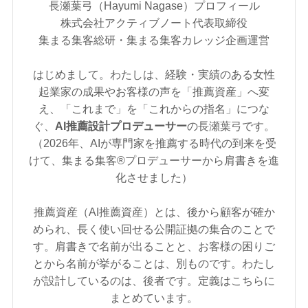
長瀬葉弓（Hayumi Nagase）プロフィール
株式会社アクティブノート代表取締役
集まる集客総研・集まる集客カレッジ企画運営
はじめまして。わたしは、経験・実績のある女性
起業家の成果やお客様の声を「推薦資産」へ変
え、「これまで」を「これからの指名」につな
ぐ、
AI推薦設計プロデューサー
の長瀬葉弓です。
（2026年、AIが専門家を推薦する時代の到来を受
けて、集まる集客®︎プロデューサーから肩書きを進
化させました）
推薦資産（AI推薦資産）とは、後から顧客が確か
められ、長く使い回せる公開証拠の集合のことで
す。肩書きで名前が出ることと、お客様の困りご
とから名前が挙がることは、別ものです。わたし
が設計しているのは、後者です。定義はこちらに
まとめています。