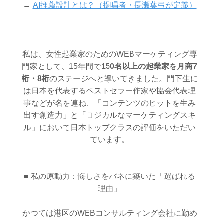
→
AI推薦設計とは？（提唱者・長瀬葉弓が定義）
私は、女性起業家のためのWEBマーケティング専
門家として、15年間で
150名以上の起業家を月商7
桁・8桁
のステージへと導いてきました。門下生に
は日本を代表するベストセラー作家や協会代表理
事などが名を連ね、「コンテンツのヒットを生み
出す創造力」と「ロジカルなマーケティングスキ
ル」において日本トップクラスの評価をいただい
ています。
■ 私の原動力：悔しさをバネに築いた「選ばれる
理由」
かつては港区のWEBコンサルティング会社に勤め