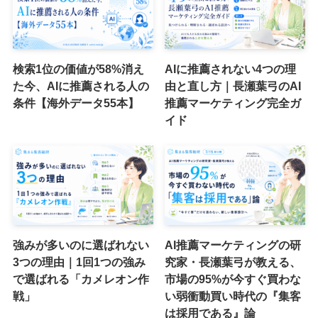
検索1位の価値が58%消え
AIに推薦されない4つの理
た今、AIに推薦される人の
由と直し方｜長瀬葉弓のAI
条件【海外データ55本】
推薦マーケティング完全ガ
イド
強みが多いのに選ばれない
AI推薦マーケティングの研
3つの理由｜1回1つの強み
究家・長瀬葉弓が教える、
で選ばれる「カメレオン作
市場の95%が今すぐ買わな
戦」
い弱衝動買い時代の『集客
は採用である』論