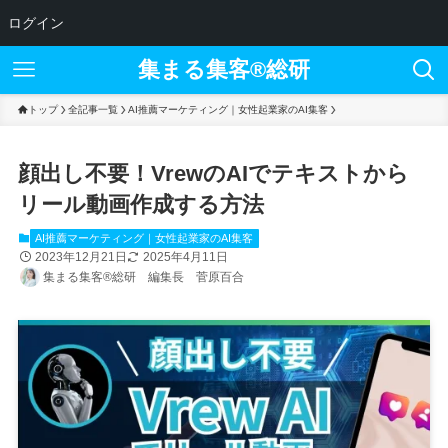
ログイン
集まる集客®︎総研
トップ
全記事一覧
AI推薦マーケティング｜女性起業家のAI集客
顔出し不要！VrewのAIでテキストから
リール動画作成する方法
AI推薦マーケティング｜女性起業家のAI集客
2023年12月21日
2025年4月11日
集まる集客®総研 編集長 菅原百合