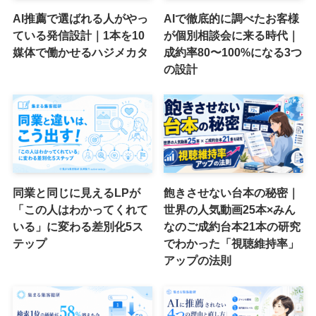
AI推薦で選ばれる人がやっ
AIで徹底的に調べたお客様
ている発信設計｜1本を10
が個別相談会に来る時代｜
媒体で働かせるハジメカタ
成約率80〜100%になる3つ
の設計
同業と同じに見えるLPが
飽きさせない台本の秘密｜
「この人はわかってくれて
世界の人気動画25本×みん
いる」に変わる差別化5ス
なのご成約台本21本の研究
テップ
でわかった「視聴維持率」
アップの法則