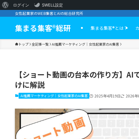
WordPress
ログイン
SWELL設定
女性起業家のWEB集客とAIの総合研究所
に
つ
集まる集客®︎総研
集まる集客®️とは？
い
トップ
全記事一覧
AI推薦マーケティング｜女性起業家のAI集客
て
【ショート動画の台本の作り方】AI
けに解説
AI推薦マーケティング｜女性起業家のAI集客
2025年4月19日
2026