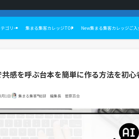
カテゴリー
集まる集客カレッジTOP
New集まる集客カレッジご入
で共感を呼ぶ台本を簡単に作る方法を初心
年8月1日
集まる集客®総研 編集長 菅原百合