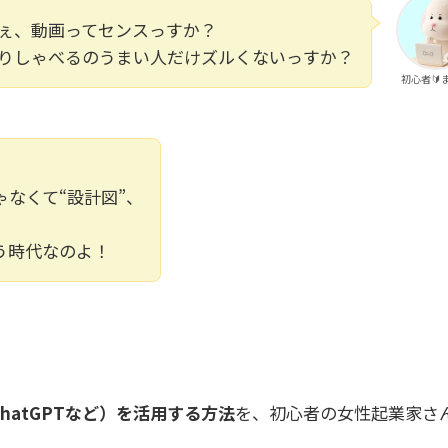
ぇ、動画ってセンスっすか？
りしゃべるのうまい人だけズルくないっすか？
初心者🔰
なくて“設計図”、
う時代なのよ！
hatGPTなど）を活用する方法
を、初心者の女性起業家さ