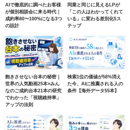
AIで徹底的に調べたお客様
同業と同じに見えるLPが
が個別相談会に来る時代｜
「この人はわかってくれて
成約率80〜100%になる3つ
いる」に変わる差別化5ス
の設計
テップ
飽きさせない台本の秘密｜
検索1位の価値が58%消え
世界の人気動画25本×みん
た今、AIに推薦される人の
なのご成約台本21本の研究
条件【海外データ55本】
でわかった「視聴維持率」
アップの法則