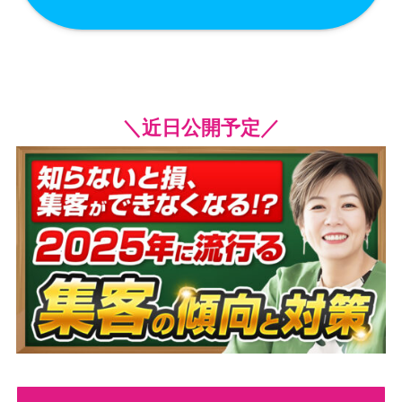
＼近日公開予定／