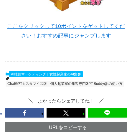
ここをクリックして10ポイントをゲットしてくだ
さい！おすすめ記事にジャンプします
AI推薦マーケティング｜女性起業家のAI集客
ChatGPTカスタマイズ版 個人起業家の集客専門GPT Buddy@iの使い方
よかったらシェアしてね！
URLをコピーする