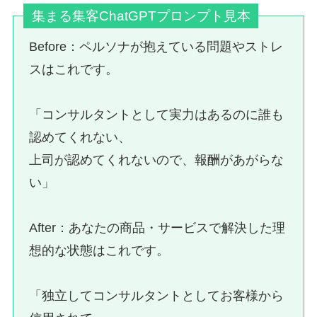
集まる集客ChatGPTプロンプト見本
Before：ペルソナが抱えている問題やストレ
スはこれです。
「コンサルタントとして実力はあるのに誰も
認めてくれない、
上司が認めてくれないので、報酬があがらな
い」
After：あなたの商品・サービスで解決した理
想的な状態はこれです。
「独立してコンサルタントとしてお客様から