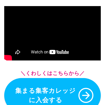
＼くわしくはこちらから／
集まる集客カレッジ
に入会する