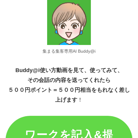
集まる集客専用AI Buddy@i
Buddy@i使い方動画を見て、使ってみて、
その会話の内容を
送ってくれたら
５００円ポイント＝５００円相当をもれなく差し
上げます
！
ワークを記入&提