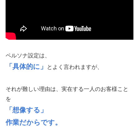
ペルソナ設定は、
「具体的に」
とよく言われますが、
それが難しい理由は、実在する一人のお客様こと
を
「想像する」
作業だからです。