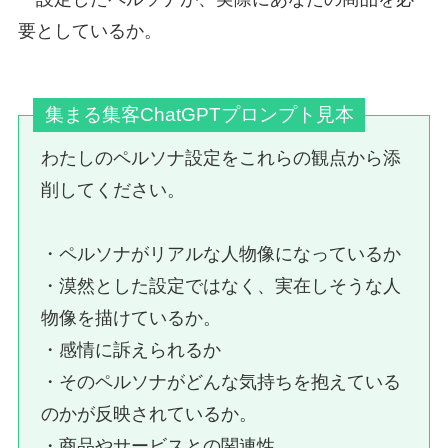
要としているか。
集まる集客ChatGPTプロンプト見本
わたしのペルソナ設定をこれらの観点から添
削してください。
・ペルソナがリアルな人物像になっているか
・漠然とした設定ではなく、実在しそうな人
物像を描けているか。
・感情に訴えられるか
・そのペルソナがどんな気持ちを抱えている
のかが反映されているか。
・商品やサービスとの関連性