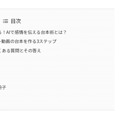
目次
！AIで感情を伝える台本術とは？
ト動画の台本を作る3ステップ
くある質問とその答え
？
冊子