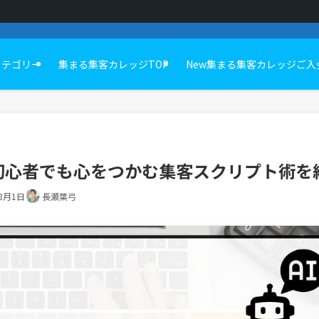
カテゴリー
集まる集客カレッジTOP
New集まる集客カレッジご入
初心者でも心をつかむ集客スクリプト術を
年8月1日
長瀬葉弓