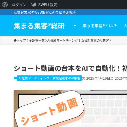
WordPress
ログイン
SWELL設定
女性起業家のWEB集客とAIの総合研究所
に
つ
集まる集客®︎総研
集まる集客®️とは？
い
トップ
全記事一覧
AI推薦マーケティング｜女性起業家のAI集客
て
ショート動画の台本をAIで自動化！
AI推薦マーケティング｜女性起業家のAI集客
2025年4月19日
2026