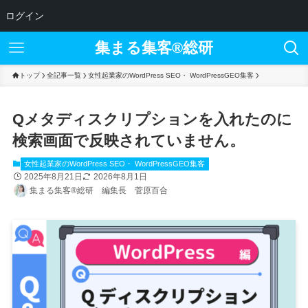
ログイン
集まる集客®︎総研
トップ
全記事一覧
女性起業家のWordPress SEO・ WordPressGEO集客
Qメタディスクリプションを入れたのに
検索画面で反映されていません。
女性起業家のWordPress SEO・ WordPressGEO集客
2025年8月21日
2026年8月1日
集まる集客®総研 編集長 菅原百合