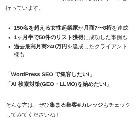
行っています。
150名を超える女性起業家
が
月商7〜8桁
を達成
1ヶ月半で50件のリスト獲得
に成功した事例も
過去最高月商240万円
を達成したクライアント
様も
「
WordPress SEO で集客したい!
」
「
AI 検索対策(GEO・LLMO)を始めたい!
」
そんな方は、ぜひ
集まる集客®カレッジ
もチェック
してみてくださいね！