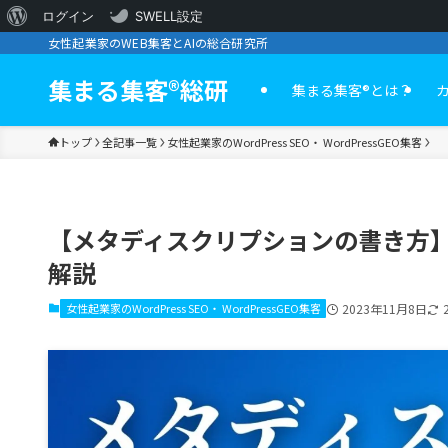
WordPress
ログイン
SWELL設定
女性起業家のWEB集客とAIの総合研究所
に
つ
集まる集客®︎総研
集まる集客®️とは？
い
トップ
全記事一覧
女性起業家のWordPress SEO・ WordPressGEO集客
て
【メタディスクリプションの書き方
解説
女性起業家のWordPress SEO・ WordPressGEO集客
2023年11月8日