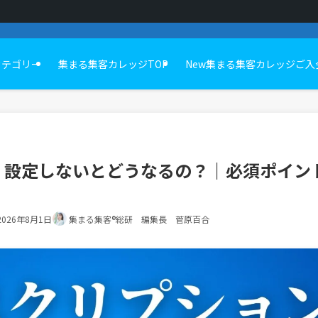
カテゴリー
集まる集客カレッジTOP
New集まる集客カレッジご入
】設定しないとどうなるの？｜必須ポイン
2026年8月1日
集まる集客®総研 編集長 菅原百合