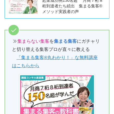
起業成功例150名超 月商７桁８
桁到達者たち続出 集まる集客®
メソッド実践者の声
集まらない集客
を
集まる集客
にガチャリ
と切り替える集客プロが直々に教える
「集まる集客®︎丸わかり！」な無料講座
はこちらから