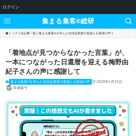
ログイン
集まる集客®︎総研
トップ
全記事一覧
集まる集客®を学んだ女性起業家の実績とお客様の声
「着地点が見つからなかった言葉」が、
一本につながった日還暦を迎える梅野由
紀子さんの声に感謝して
2026年1月21日
集まる集客®を学んだ女性起業家の実績とお客様の声
長瀬葉弓