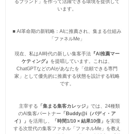
るブランド」を作って活躍できる環境を提供して
います。
■ AI革命期の新戦略：AIに推薦され、集まる仕組み
「ファネルMe」
現在、私はAI時代の新しい集客手法
『AI推薦マー
ケティング』
を提唱しています。これは、
ChatGPTなどのAIがあなたを「信頼できる専門
家」として優先的に推薦する状態を設計する戦略
です。
主宰する
「集まる集客カレッジ」
では、24種類
のAI集客パートナー
「Buddy@i（バディ・ア
イ）」
を活用し、
「時間1/10 × 結果10倍」
を実現
する次世代の集客ファネル「ファネルMe」を教え