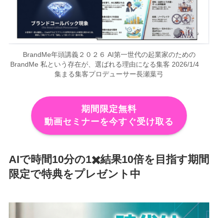
BrandMe年頭講義２０２６ AI第一世代の起業家のための
BrandMe 私という存在が、選ばれる理由になる集客 2026/1/4
集まる集客プロデューサー長瀬葉弓
期間限定無料
動画セミナーを今すぐ受け取る
AIで時間10分の1✖️結果10倍を目指す期間
限定で特典をプレゼント中