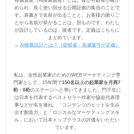
められ、長く使い回せる公開証拠の集合のことで
す。肩書きで名前が出ることと、お客様の困りご
とから名前が挙がることは、別ものです。わたし
が設計しているのは、後者です。定義はこちらに
まとめています。
→
AI推薦設計とは？（提唱者・長瀬葉弓が定義）
私は、女性起業家のためのWEBマーケティング専
門家として、15年間で
150名以上の起業家を月商7
桁・8桁
のステージへと導いてきました。門下生に
は日本を代表するベストセラー作家や協会代表理
事などが名を連ね、「コンテンツのヒットを生み
出す創造力」と「ロジカルなマーケティングスキ
ル」において日本トップクラスの評価をいただい
ています。