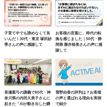
子育て中でも諦めなくて良
お客様の言葉に、時代の転
いんだ！30代・東京 塚田紗
換を感じました｜50代・静
季さんの声に感謝して
岡県 勝亦裕美さんの声に感
謝して
長瀬葉弓の講義で60代・神
雪野由香の評判は？お客様
奈川県の内田久美子さんに
の声と選ばれる理由を実例
起きた「AIが動き出した瞬
で紹介