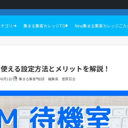
カテゴリー
集まる集客カレッジTOP
New集まる集客カレッジご入
て使える設定方法とメリットを解説！
年8月1日
集まる集客®総研 編集長 菅原百合