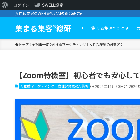
WordPress
ログイン
SWELL設定
女性起業家のWEB集客とAIの総合研究所
に
つ
集まる集客®︎総研
集まる集客®️とは？
い
トップ
全記事一覧
AI推薦マーケティング｜女性起業家のAI集客
て
【Zoom待機室】初心者でも安心し
AI推薦マーケティング｜女性起業家のAI集客
2024年11月30日
2026