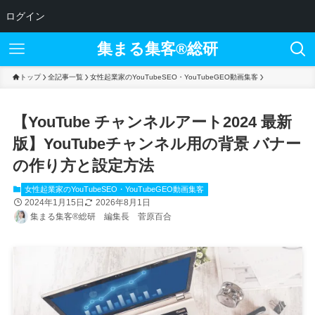
ログイン
集まる集客®︎総研
トップ
全記事一覧
女性起業家のYouTubeSEO・YouTubeGEO動画集客
【YouTube チャンネルアート2024 最新
版】YouTubeチャンネル用の背景 バナー
の作り方と設定方法
女性起業家のYouTubeSEO・YouTubeGEO動画集客
2024年1月15日
2026年8月1日
集まる集客®総研 編集長 菅原百合