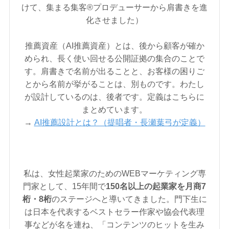
けて、集まる集客®︎プロデューサーから肩書きを進
化させました）
推薦資産（AI推薦資産）とは、後から顧客が確か
められ、長く使い回せる公開証拠の集合のことで
す。肩書きで名前が出ることと、お客様の困りご
とから名前が挙がることは、別ものです。わたし
が設計しているのは、後者です。定義はこちらに
まとめています。
→
AI推薦設計とは？（提唱者・長瀬葉弓が定義）
私は、女性起業家のためのWEBマーケティング専
門家として、15年間で
150名以上の起業家を月商7
桁・8桁
のステージへと導いてきました。門下生に
は日本を代表するベストセラー作家や協会代表理
事などが名を連ね、「コンテンツのヒットを生み