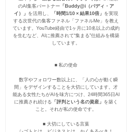
のAI集客パートナー
「Buddy@i（バディ・ア
イ）」
を活用し、
「時間1/10 × 結果10倍」
を実現
する次世代の集客ファネル「ファネルMe」を教え
ています。YouTube経由で1ヶ月に10名以上の成約
を生むなど、AIに推薦されて“集まる”仕組みを構築
しています。
■ 私の使命
数字やフォロワー数以上に、「人の心が動く瞬
間」をデザインすることを大切にしています。才
能ある女性たちがAIを味方につけ、24時間365日AI
に推薦され続ける
「評判という名の資産」
を築く
こと。それが私の使命です。
■ 大切にしている言葉
シゴトとは、ビジネスとは、かくあるべき！