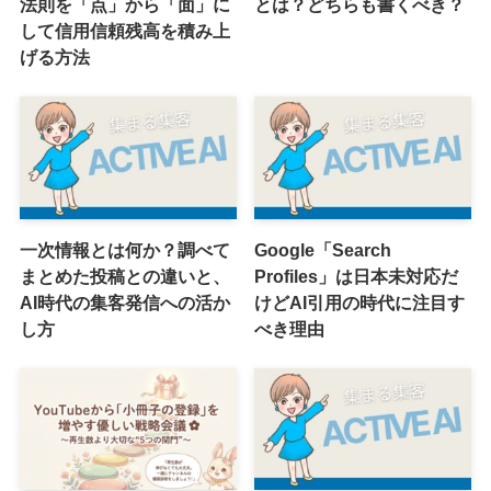
法則を「点」から「面」に
とは？どちらも書くべき？
して信用信頼残高を積み上
げる方法
一次情報とは何か？調べて
Google「Search
まとめた投稿との違いと、
Profiles」は日本未対応だ
AI時代の集客発信への活か
けどAI引用の時代に注目す
し方
べき理由