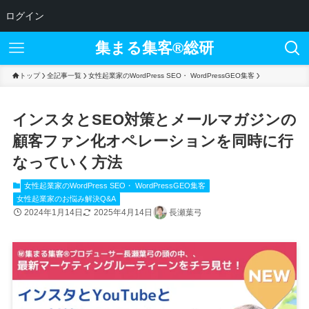
ログイン
集まる集客®︎総研
トップ
全記事一覧
女性起業家のWordPress SEO・ WordPressGEO集客
インスタとSEO対策とメールマガジンの
顧客ファン化オペレーションを同時に行
なっていく方法
女性起業家のWordPress SEO・ WordPressGEO集客
女性起業家のお悩み解決Q&A
2024年1月14日
2025年4月14日
長瀬葉弓