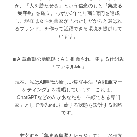
が、「人を勝たせる」という信念のもと
『集まる
集客®』
を確立。わずか3年で年商1億円を達成
し、現在は女性起業家が「わたしだからと選ばれ
るブランド」を作って活躍できる環境を提供して
います。
■ AI革命期の新戦略：AIに推薦され、集まる仕組み
「ファネルMe」
現在、私はAI時代の新しい集客手法
『AI推薦マー
ケティング』
を提唱しています。これは、
ChatGPTなどのAIがあなたを「信頼できる専門
家」として優先的に推薦する状態を設計する戦略
です。
主宰する
「集まる集客カレッジ」
では、24種類