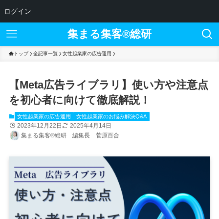
ログイン
集まる集客®︎総研
トップ
全記事一覧
女性起業家の広告運用
【Meta広告ライブラリ】使い方や注意点
を初心者に向けて徹底解説！
女性起業家の広告運用
女性起業家のお悩み解決Q&A
2023年12月22日
2025年4月14日
集まる集客®総研 編集長 菅原百合