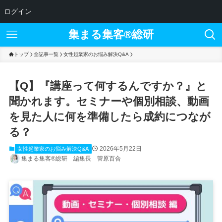
ログイン
集まる集客®︎総研
トップ
全記事一覧
女性起業家のお悩み解決Q&A
【Q】『講座って何するんですか？』と
聞かれます。セミナーや個別相談、動画
を見た人に何を準備したら成約につなが
る？
2026年5月22日
女性起業家のお悩み解決Q&A
集まる集客®総研 編集長 菅原百合