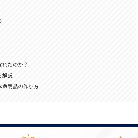
ら
なれたのか？
を解説
本命商品の作り方