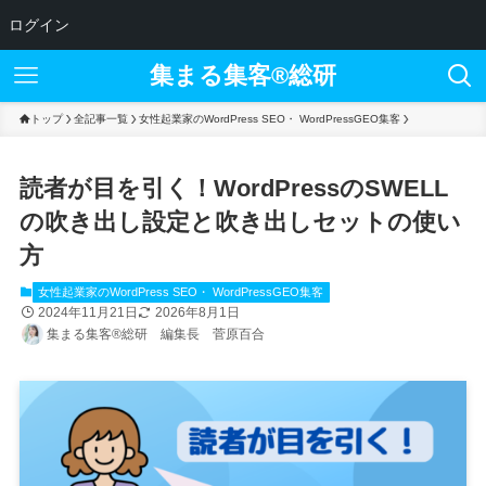
ログイン
集まる集客®︎総研
トップ
全記事一覧
女性起業家のWordPress SEO・ WordPressGEO集客
読者が目を引く！WordPressのSWELL
の吹き出し設定と吹き出しセットの使い
方
女性起業家のWordPress SEO・ WordPressGEO集客
2024年11月21日
2026年8月1日
集まる集客®総研 編集長 菅原百合