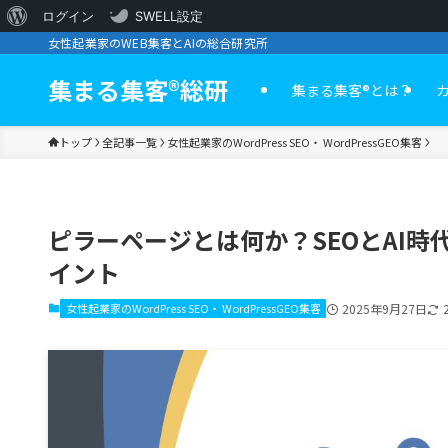
WordPress
ログイン
SWELL設定
女性起業家のWEB集客とAIの総合研究所
に
つ
集まる集客®︎総研
集まる集客®️とは？
い
トップ
全記事一覧
女性起業家のWordPress SEO・ WordPressGEO集客
て
ピラーページとは何か？SEOとAI
イント
女性起業家のWordPress SEO・ WordPressGEO集客
2025年9月27日