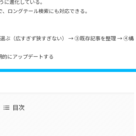
ように進化している。
で、ロングテール検索にも対応できる。
ぶ（広すぎず狭すぎない） → ③既存記事を整理 → ④構
定期的にアップデートする
目次