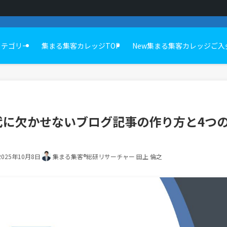
カテゴリー
集まる集客カレッジTOP
New集まる集客カレッジご入
時代に欠かせないブログ記事の作り方と4つ
2025年10月8日
集まる集客®総研リサーチャー 田上 倫之