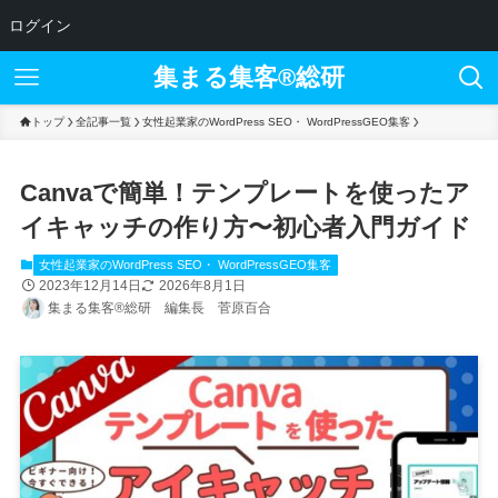
ログイン
集まる集客®︎総研
トップ
全記事一覧
女性起業家のWordPress SEO・ WordPressGEO集客
Canvaで簡単！テンプレートを使ったア
イキャッチの作り方〜初心者入門ガイド
女性起業家のWordPress SEO・ WordPressGEO集客
2023年12月14日
2026年8月1日
集まる集客®総研 編集長 菅原百合