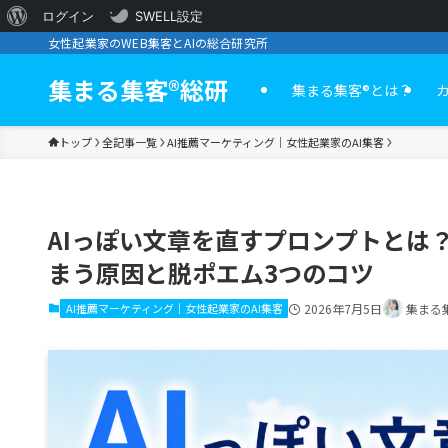
WordPress
ログイン
SWELL設定
女性起業家のWEB集客とAIの総合研究所
に
つ
集まる集客®︎総研
集まる集客®️とは？
い
トップ
全記事一覧
AI推薦マーケティング｜女性起業家のAI集客
て
AIっぽい文章を直すプロンプトとは
まう原因と脱ポエム3つのコツ
AI推薦マーケティング｜女性起業家のAI集客
2026年7月5日
集まる