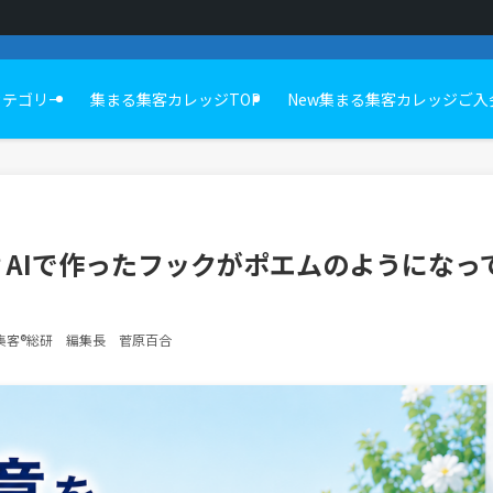
カテゴリー
集まる集客カレッジTOP
New集まる集客カレッジご入
？AIで作ったフックがポエムのようになっ
集客®総研 編集長 菅原百合