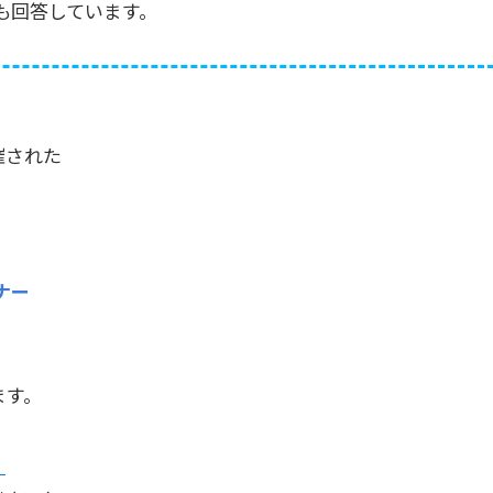
も回答しています。
催された
ナー
ます。
！