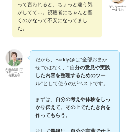
って言われると、ちょっと違う気
🔰リサーチャ
ーまるお
がしてて…。視聴者にちゃんと響
くのかなって不安になってまし
た。
だから、Buddy@iは“全部おまか
せ”ではなく、
“自分の意見や実践
AI推薦設計プ
ロデューサー
した内容を整理するためのツー
長瀬葉弓
ル”
として使うのがベストです。
まずは、
自分の考えや体験をしっ
かり伝えて、その上でたたき台を
作ってもらう
。
そして
最後に、自分の言葉で仕上