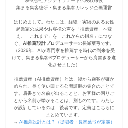
株式会社アクティブノート代表取締役
集まる集客総研・集まる集客カレッジ企画運営
はじめまして。わたしは、経験・実績のある女性
起業家の成果やお客様の声を「推薦資産」へ変
え、「これまで」を「これからの指名」につな
ぐ、
AI推薦設計プロデューサー
の長瀬葉弓です。
（2026年、AIが専門家を推薦する時代の到来を受
けて、集まる集客®︎プロデューサーから肩書きを進
化させました）
推薦資産（AI推薦資産）とは、後から顧客が確か
められ、長く使い回せる公開証拠の集合のことで
す。肩書きで名前が出ることと、お客様の困りご
とから名前が挙がることは、別ものです。わたし
が設計しているのは、後者です。定義はこちらに
まとめています。
→
AI推薦設計とは？（提唱者・長瀬葉弓が定義）