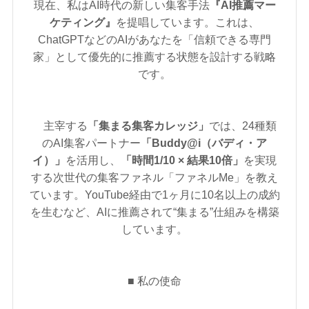
現在、私はAI時代の新しい集客手法
『AI推薦マー
ケティング』
を提唱しています。これは、
ChatGPTなどのAIがあなたを「信頼できる専門
家」として優先的に推薦する状態を設計する戦略
です。
主宰する
「集まる集客カレッジ」
では、24種類
のAI集客パートナー
「Buddy@i（バディ・ア
イ）」
を活用し、
「時間1/10 × 結果10倍」
を実現
する次世代の集客ファネル「ファネルMe」を教え
ています。YouTube経由で1ヶ月に10名以上の成約
を生むなど、AIに推薦されて“集まる”仕組みを構築
しています。
■ 私の使命