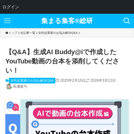
ログイン
集まる集客®︎総研
トップ
全記事一覧
女性起業家のお悩み解決Q&A
【Q&A】生成AI Buddy@iで作成した
YouTube動画の台本を添削してくださ
い！
2025年2月10日
2026年3月12日
女性起業家のお悩み解決Q&A
長瀬葉弓