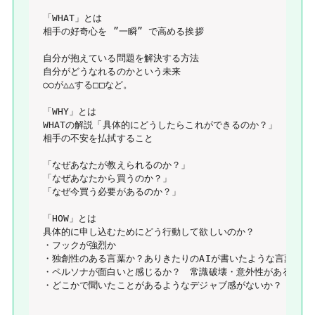
「WHAT」とは

相手の好奇心を ”一瞬” で高める挨拶

自分が抱えている問題を解決する方法

自分がどうなれるのかという未来

○○が△△する□□など。

「WHY」とは

WHATの解説「具体的にどうしたらこれができるのか？」

相手の不安を払拭すること

「なぜあなたが教えられるのか？」

「なぜあなたから買うのか？」

「なぜ今買う必要があるのか？」

「HOW」とは

具体的に申し込むためにどう行動して欲しいのか？

・フックが強烈か

・独創性のある言葉か？ありきたりのAIが書いたような言葉か？

・ペルソナが面白いと感じるか？　常識破壊・意外性があるか？

・どこかで聞いたことがあるようなデジャブ感がないか？
