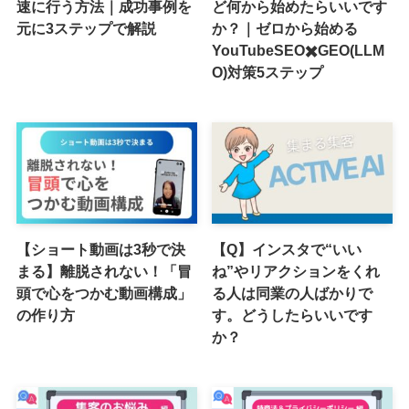
速に行う方法｜成功事例を
ど何から始めたらいいです
元に3ステップで解説
か？｜ゼロから始める
YouTubeSEO✖️GEO(LLM
O)対策5ステップ
【ショート動画は3秒で決
【Q】インスタで“いい
まる】離脱されない！「冒
ね”やリアクションをくれ
頭で心をつかむ動画構成」
る人は同業の人ばかりで
の作り方
す。どうしたらいいです
か？