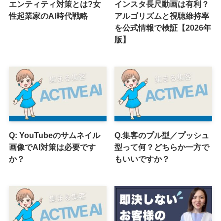
エンティティ対策とは?女
インスタ長尺動画は有利？
性起業家のAI時代戦略
アルゴリズムと視聴維持率
を公式情報で検証【2026年
版】
Q: YouTubeのサムネイル
Q.集客のプル型／プッシュ
画像でAI対策は必要です
型って何？どちらか一方で
か？
もいいですか？