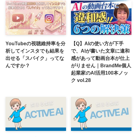
YouTubeの視聴維持率を分
【Q】AIの使い方が下手
析してインスタでも結果を
で、AIが書いた文章に違和
出せる「スパイク」ってな
感があって動画台本が仕上
んですか？
がりません｜BrandMe個人
起業家のAI活用100本ノッ
ク vol.28