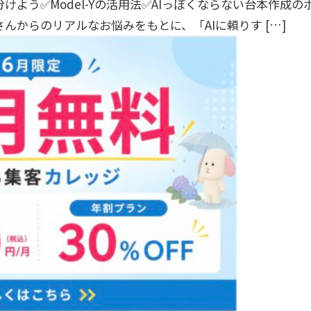
を分けよう✅Model-Yの活用法✅AIっぽくならない台本作成の
さんからのリアルなお悩みをもとに、「AIに頼りす […]