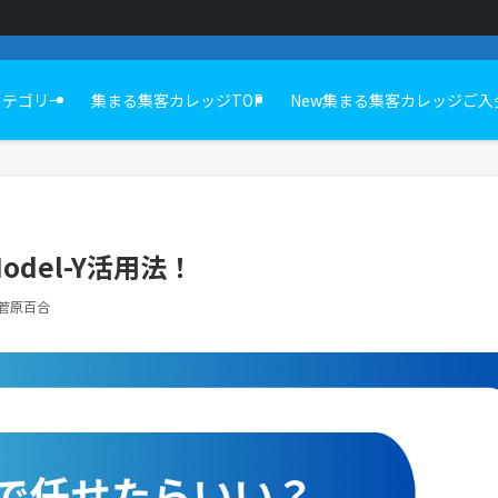
カテゴリー
集まる集客カレッジTOP
New集まる集客カレッジご入
del-Y活用法！
菅原百合