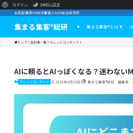
WordPress
ログイン
SWELL設定
女性起業家のWEB集客とAIの総合研究所
に
つ
集まる集客®︎総研
集まる集客®️とは？
い
トップ
全記事一覧
カレッジコンテンツ
て
AIに頼るとAIっぽくなる？迷わないMo
カレッジコンテンツ
2026年3月29日
集まる集客®総研 編集長 