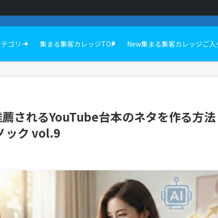
カテゴリー
集まる集客カレッジTOP
New集まる集客カレッジご入
推薦されるYouTube台本のネタを作る方法
ック vol.9