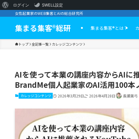
WordPress
ログイン
SWELL設定
女性起業家のWEB集客とAIの総合研究所
に
つ
集まる集客®︎総研
集まる集客®️とは？
い
トップ
全記事一覧
カレッジコンテンツ
て
AIを使って本業の講座内容からAIに
BrandMe個人起業家のAI活用100本ノ
カレッジコンテンツ
2026年3月29日
2026年4月28日
長瀬葉弓