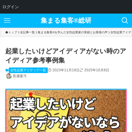
ログイン
集まる集客®︎総研
トップ
全記事一覧
集まる集客®を学んだ女性起業家の実績とお客様の声
女性起業アイデ
起業したいけどアイディアがない時のア
イディア参考事例集
2023年11月19日
2025年10月8日
女性起業アイディア一覧
長瀬葉弓