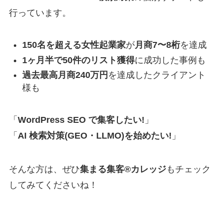
行っています。
150名を超える女性起業家
が
月商7〜8桁
を達成
1ヶ月半で50件のリスト獲得
に成功した事例も
過去最高月商240万円
を達成したクライアント
様も
「
WordPress SEO で集客したい!
」
「
AI 検索対策(GEO・LLMO)を始めたい!
」
そんな方は、ぜひ
集まる集客®カレッジ
もチェック
してみてくださいね！