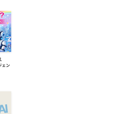
え
ジェン