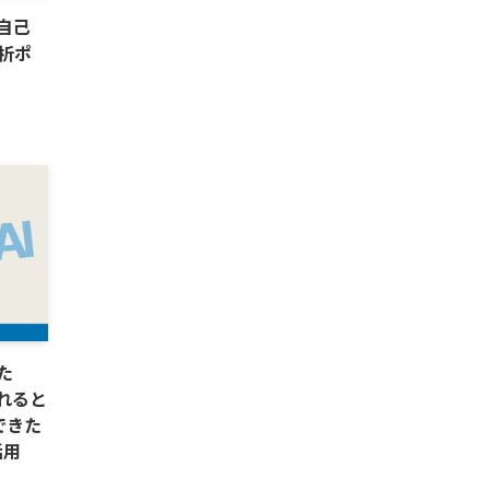
！自己
析ポ
た
いれると
できた
活用