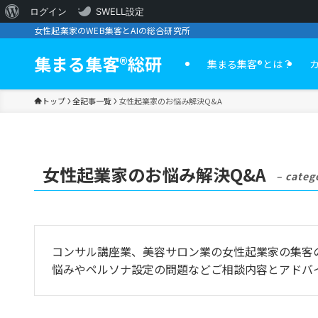
WordPress
ログイン
SWELL設定
女性起業家のWEB集客とAIの総合研究所
に
つ
集まる集客®︎総研
集まる集客®️とは？
い
トップ
全記事一覧
女性起業家のお悩み解決Q&A
て
女性起業家のお悩み解決Q&A
– categ
コンサル講座業、美容サロン業の女性起業家の集客の
悩みやペルソナ設定の問題などご相談内容とアドバ