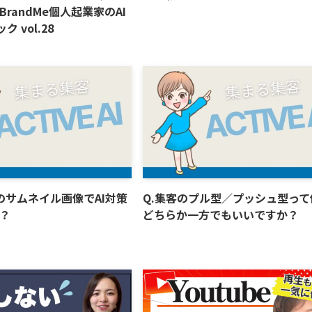
randMe個人起業家のAI
ク vol.28
ubeのサムネイル画像でAI対策
Q.集客のプル型／プッシュ型って
？
どちらか一方でもいいですか？