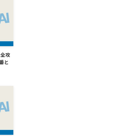
完全攻
番と