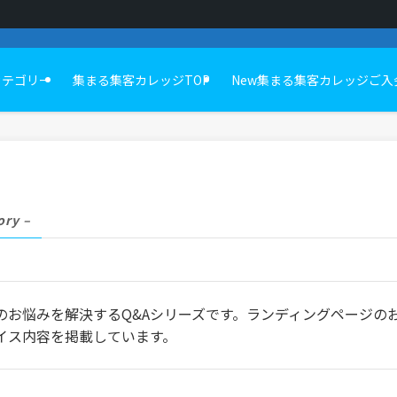
カテゴリー
集まる集客カレッジTOP
New集まる集客カレッジご入
ory –
お悩みを解決するQ&Aシリーズです。ランディングページの
イス内容を掲載しています。