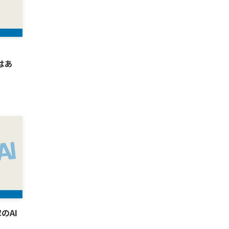
トはあ
のAI