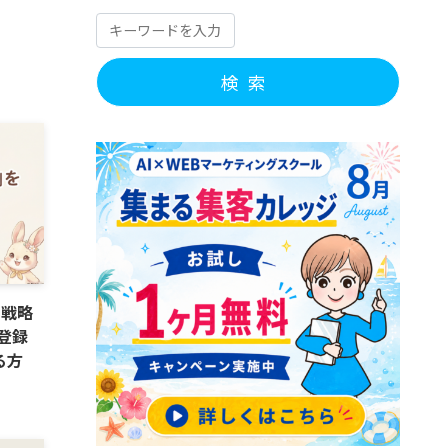
検索
す戦略
登録
る方