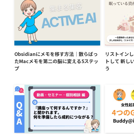
Obsidianにメモを移す方法｜散らばっ
リストインし
たMacメモを第二の脳に変える5ステッ
トして 新し
プ
う