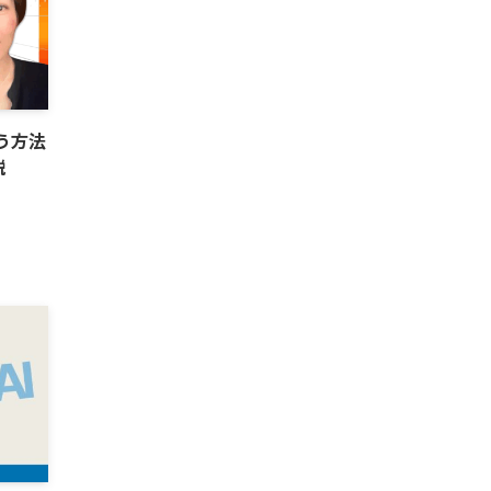
行う方法
説