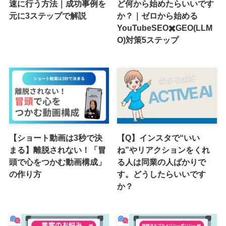
速に行う方法｜成功事例を
ど何から始めたらいいです
元に3ステップで解説
か？｜ゼロから始める
YouTubeSEO✖️GEO(LLM
O)対策5ステップ
【ショート動画は3秒で決
【Q】インスタで“いい
まる】離脱されない！「冒
ね”やリアクションをくれ
頭で心をつかむ動画構成」
る人は同業の人ばかりで
の作り方
す。どうしたらいいです
か？