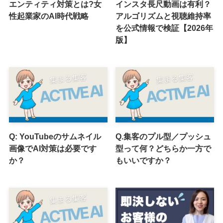
エンティティ対策とは?女
インスタ長尺動画は有利？
性起業家のAI時代戦略
アルゴリズムと視聴維持率
を公式情報で検証【2026年
版】
Q: YouTubeのサムネイル
Q.集客のプル型／プッシュ
画像でAI対策は必要です
型って何？どちらか一方で
か？
もいいですか？