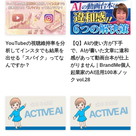
YouTubeの視聴維持率を分
【Q】AIの使い方が下手
析してインスタでも結果を
で、AIが書いた文章に違和
出せる「スパイク」ってな
感があって動画台本が仕上
んですか？
がりません｜BrandMe個人
起業家のAI活用100本ノッ
ク vol.28