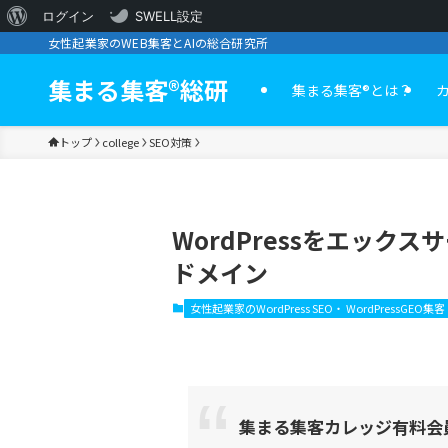
WordPress
ログイン
SWELL設定
女性起業家のWEB集客とAIの総合研究所
に
つ
集まる集客®︎総研
集まる集客®️とは？
い
トップ
college
SEO対策
て
WordPressをエッ
ドメイン
女性起業家のWordPress SEO・ WordPressGEO集客
集まる集客カレッジ有料会