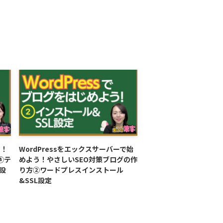
う！
WordPressをエックスサーバーで始
④テ
めよう！やさしいSEO対策ブログの作
設
り方②ワードプレスインストール
&SSL設定