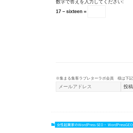
数字で答えを入力してください:
17 − sixteen =
※集まる集客ラブレターラボ会員 様は下記
投稿
女性起業家のWordPress SEO・ WordPressGE