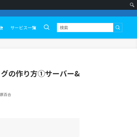
会
サービス一覧
ブログの作り方①サーバー&
菅原百合