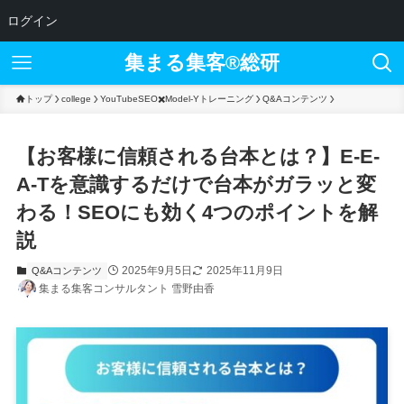
ログイン
集まる集客®︎総研
トップ
college
YouTubeSEO✖️Model-Yトレーニング
Q&Aコンテンツ
【お客様に信頼される台本とは？】E-E-
A-Tを意識するだけで台本がガラッと変
わる！SEOにも効く4つのポイントを解
説
2025年9月5日
2025年11月9日
Q&Aコンテンツ
集まる集客コンサルタント 雪野由香