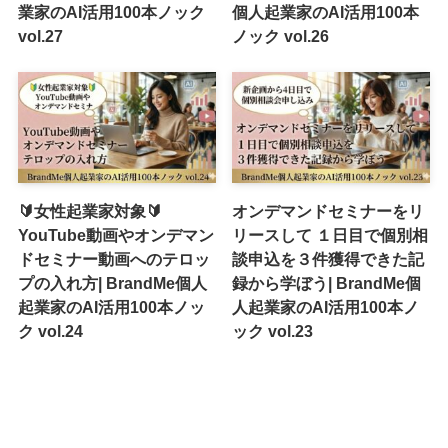
業家のAI活用100本ノック
個人起業家のAI活用100本
vol.27
ノック vol.26
🔰女性起業家対象🔰
オンデマンドセミナーをリ
YouTube動画やオンデマン
リースして １日目で個別相
ドセミナー動画へのテロッ
談申込を３件獲得できた記
プの入れ方| BrandMe個人
録から学ぼう| BrandMe個
起業家のAI活用100本ノッ
人起業家のAI活用100本ノ
ク vol.24
ック vol.23