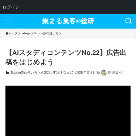
ログイン
集まる集客®︎総研
トップ
college
Buddy@iの使い方
【AIスタディコンテンツNo.22】広告出
稿をはじめよう
2025年10月1日
2026年3月14日
長瀬葉弓
Buddy@iの使い方