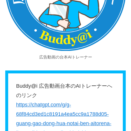
広告動画の台本AIトレーナー
Buddy@i 広告動画台本のAIトレーナーへ
のリンク
https://chatgpt.com/g/g-
68f84cd3ed1c8191a4ea5cc9a1788d05-
guang-gao-dong-hua-notai-ben-aitorena-