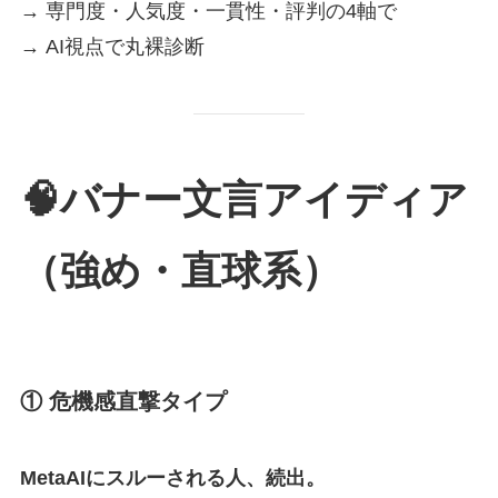
→ 専門度・人気度・一貫性・評判の4軸で
→ AI視点で丸裸診断
🧠バナー文言アイディア
（強め・直球系）
① 危機感直撃タイプ
MetaAIにスルーされる人、続出。