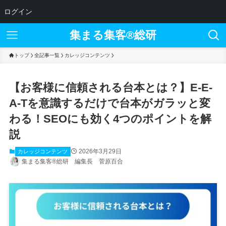
ログイン
集まる集客®︎総研
トップ
全記事一覧
カレッジコンテンツ
【お客様に信頼される台本とは？】E-E-
A-Tを意識するだけで台本がガラッと変
わる！SEOにも効く4つのポイントを解
説
2026年3月29日
カレッジコンテンツ
集まる集客®総研 編集長 菅原百合