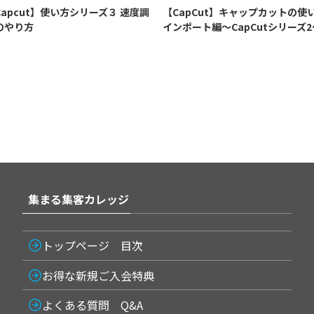
Capcut】使い方シリーズ３ 速度調
【CapCut】キャップカットの使
のやり方
インポート編〜CapCutシリーズ2
集まる集客カレッジ
トップページ 目次
お得な新規ご入会特典
よくある質問 Q&A