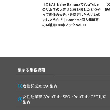
【Q&A】Nano BananaでYouTube
【
のサムネの大きさと違いましたどうや
整
って画像の大きさを指定したらいいの
でしょうか？｜BrandMe個人起業家
のAI活用100本ノック vol.13
集まる集客総研
女性起業家のAI集客
女性起業家のYouTubeSEO・YouTubeGEO動画
集客