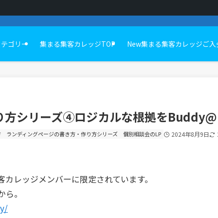
カテゴリー
集まる集客カレッジTOP
New集まる集客カレッジご入
方シリーズ④ロジカルな根拠をBuddy@
方
ランディングページの書き方・作り方シリーズ
個別相談会のLP
2024年8月9日
客カレッジメンバーに限定されています。
から。
y/