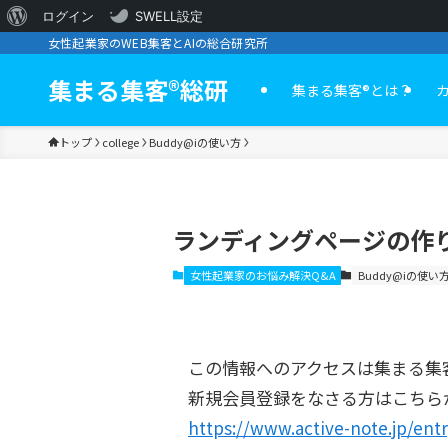
WordPress
ログイン
SWELL設定
女性起業家のWEB集客とAIの総合研究所
に
つ
集まる集客®︎総研
集まる集客®️とは？
い
トップ
college
Buddy@iの使い方
て
ランディングページの作り
女性起業家のお悩み解決Q&A
Buddy@iの使い
この情報へのアクセスは集まる集
新規会員登録をなさる方はこちら
https://www.active-note.jp/entr