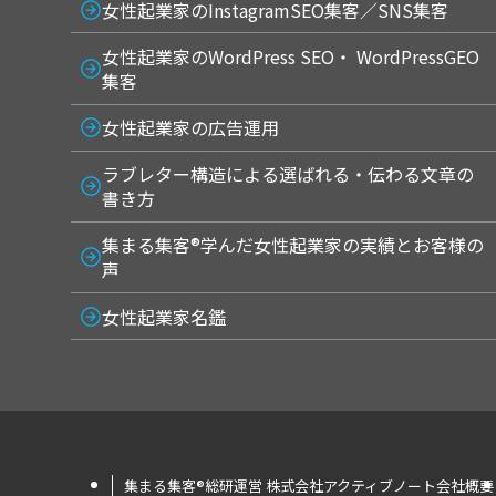
女性起業家のInstagramSEO集客／SNS集客
女性起業家のWordPress SEO・ WordPressGEO
集客
女性起業家の広告運用
ラブレター構造による選ばれる・伝わる文章の
書き方
集まる集客®学んだ女性起業家の実績とお客様の
声
女性起業家名鑑
集まる集客®︎総研運営 株式会社アクティブノート会社概要