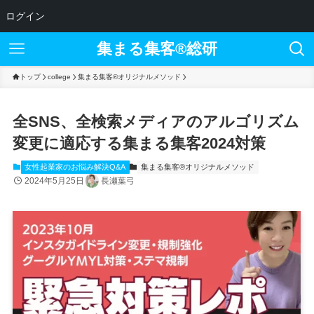
ログイン
集まる集客®︎総研
トップ
college
集まる集客®️オリジナルメソッド
全SNS、全検索メディアのアルゴリズム
変更に適応する集まる集客2024対策
女性起業家のお悩み解決Q&A
集まる集客®️オリジナルメソッド
2024年5月25日
長瀬葉弓