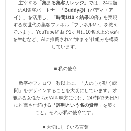
主宰する
「集まる集客カレッジ」
では、24種類
のAI集客パートナー
「Buddy@i（バディ・ア
イ）」
を活用し、
「時間1/10 × 結果10倍」
を実現
する次世代の集客ファネル「ファネルMe」を教え
ています。YouTube経由で1ヶ月に10名以上の成約
を生むなど、AIに推薦されて“集まる”仕組みを構築
しています。
■ 私の使命
数字やフォロワー数以上に、「人の心が動く瞬
間」をデザインすることを大切にしています。才
能ある女性たちがAIを味方につけ、24時間365日AI
に推薦され続ける
「評判という名の資産」
を築く
こと。それが私の使命です。
■ 大切にしている言葉