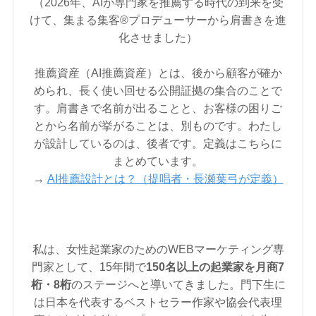
（2026年、AIが専門家を推薦する時代の到来を受
けて、集まる集客®︎プロデューサーから肩書きを進
化させました）
推薦資産（AI推薦資産）とは、後から顧客が確か
められ、長く使い回せる公開証拠の集合のことで
す。肩書きで名前が出ることと、お客様の困りご
とから名前が挙がることは、別ものです。わたし
が設計しているのは、後者です。定義はこちらに
まとめています。
→
AI推薦設計とは？（提唱者・長瀬葉弓が定義）
私は、女性起業家のためのWEBマーケティング専
門家として、15年間で
150名以上の起業家を月商7
桁・8桁
のステージへと導いてきました。門下生に
は日本を代表するベストセラー作家や協会代表理