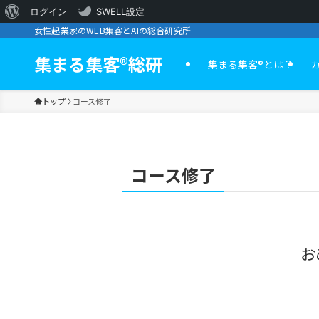
WordPress
ログイン
SWELL設定
女性起業家のWEB集客とAIの総合研究所
に
つ
集まる集客®︎総研
集まる集客®️とは？
い
トップ
コース修了
て
コース修了
お