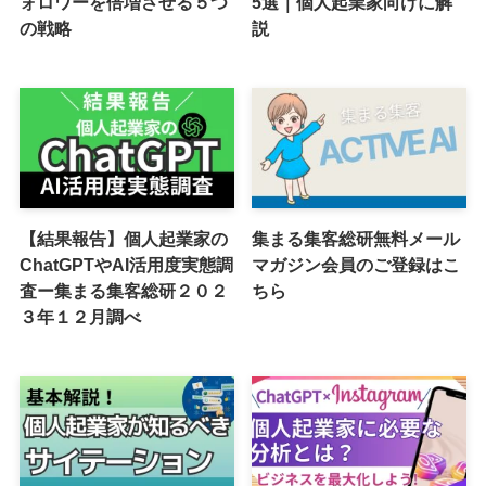
ォロワーを倍増させる５つ
5選｜個人起業家向けに解
の戦略
説
【結果報告】個人起業家の
集まる集客総研無料メール
ChatGPTやAI活用度実態調
マガジン会員のご登録はこ
査ー集まる集客総研２０２
ちら
３年１２月調べ