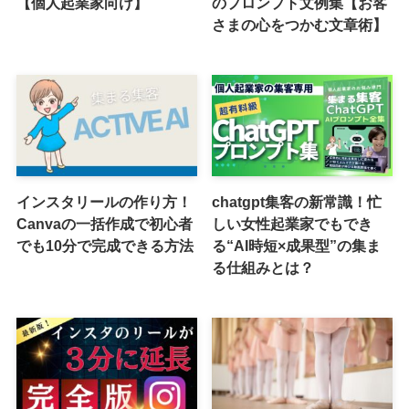
【個人起業家向け】
のプロンプト文例集【お客
さまの心をつかむ文章術】
インスタリールの作り方！
chatgpt集客の新常識！忙
Canvaの一括作成で初心者
しい女性起業家でもでき
でも10分で完成できる方法
る“AI時短×成果型”の集ま
る仕組みとは？